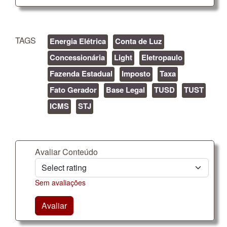
TAGS
Energia Elétrica
Conta de Luz
Concessionária
Light
Eletropaulo
Fazenda Estadual
Imposto
Taxa
Fato Gerador
Base Legal
TUSD
TUST
ICMS
STJ
Avaliar Conteúdo
Sem avaliações
Avaliar