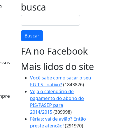
busca
s
Buscar
Buscar
FA no Facebook
ossos
Mais lidos do site
s
Você sabe como sacar o seu
F.G.T.S. inativo?
(1843826)
Veja o calendário de
empre
pagamento do abono do
PIS/PASEP para
2014/2015
(309998)
Férias: vai de avião? Então
preste atenção!
(291970)