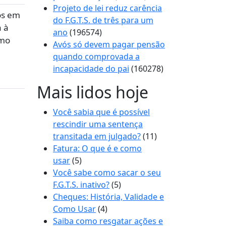
Projeto de lei reduz carência
os em
do F.G.T.S. de três para um
a à
ano
(196574)
imo
Avós só devem pagar pensão
quando comprovada a
incapacidade do pai
(160278)
Mais lidos hoje
Você sabia que é possível
rescindir uma sentença
transitada em julgado?
(11)
Fatura: O que é e como
usar
(5)
Você sabe como sacar o seu
F.G.T.S. inativo?
(5)
Cheques: História, Validade e
Como Usar
(4)
Saiba como resgatar ações e