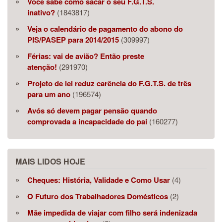
Você sabe como sacar o seu F.G.T.S.
inativo?
(1843817)
Veja o calendário de pagamento do abono do
PIS/PASEP para 2014/2015
(309997)
Férias: vai de avião? Então preste
atenção!
(291970)
Projeto de lei reduz carência do F.G.T.S. de três
para um ano
(196574)
Avós só devem pagar pensão quando
comprovada a incapacidade do pai
(160277)
MAIS LIDOS HOJE
Cheques: História, Validade e Como Usar
(4)
O Futuro dos Trabalhadores Domésticos
(2)
Mãe impedida de viajar com filho será indenizada