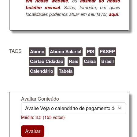
em nosso website
, ou
assinar ao nosso
boletim mensal
. Saiba, também, em quais
localidades podemos atuar em seu favor,
aqui
.
TAGS
Abono
Abono Salarial
PIS
PASEP
Cartão Cidadão
Rais
Caixa
Brasil
Calendário
Tabela
Avaliar Conteúdo
Média:
3.5
(
155
votos)
Avaliar