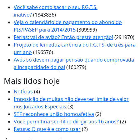
Você sabe como sacar o seu F.G.T.S.
inativo?
(1843836)
Veja o calendário de pagamento do abono do
PIS/PASEP para 2014/2015
(309999)
Férias: vai de avião? Então preste atenção!
(291970)
Projeto de lei reduz carência do F.G.T.S. de três para
um ano
(196576)
Avós só devem pagar pensão quando comprovada
a incapacidade do pai
(160279)
Mais lidos hoje
Notícias
(4)
Imposição de multas não deve ter limite de valor
nos Juizados Especiais
(3)
STF reconhece união homoafetiva
(2)
Você permitiria seu filho dirigir aos 16 anos?
(2)
Fatura: O que é e como usar
(2)