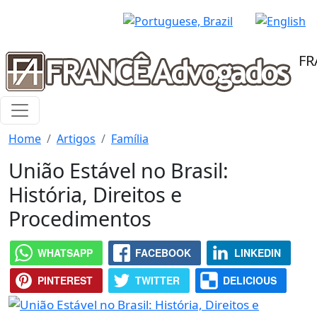
Pular para o conteúdo principal
FR
Home
Artigos
Família
União Estável no Brasil:
História, Direitos e
Procedimentos
WHATSAPP
FACEBOOK
LINKEDIN
PINTEREST
TWITTER
DELICIOUS