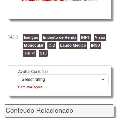
TAGS
Isenção
Imposto de Renda
IRPF
Visão
Monocular
CID
Laudo Médico
INSS
TRF-1
STJ
Avaliar Conteúdo
Sem avaliações
Conteúdo Relacionado