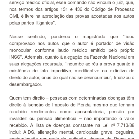
serviço médico oficial, esse comando não vincula o juiz, que,
nos termos dos artigos 131 e 436 do Código de Processo
Civil, é livre na apreciação das provas acostadas aos autos
pelas partes litigantes”.
Nesse sentindo, ponderou o magistrado que “ficou
comprovado nos autos que o autor é portador de visão
monocular, conforme laudo médico emitido pelo próprio
INSS”. Ademais, quanto à alegação da Fazenda Nacional em
suas alegações recursais, “incumbe ao réu a prova quanto à
existência de fato impeditivo, modificativo ou extintivo do
direito do autor, ônus do qual não se desincumbiu”, finalizou o
desembargador.
Quem tem direito – pessoas com determinadas doenças têm
direito à isenção do Imposto de Renda mesmo que tenham
recebido rendimentos como aposentadoria, pensão por
invalidez ou pensão alimentícia – não importando o valor
recebido. A lista de doenças constante na Lei nº 7.713/88
inclui: AIDS, alienação mental, cardiopatia grave, cegueira,
contaminação por meio de radiação, doença de Paget em