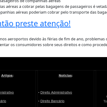
s aéreas a cobrar pelas bagagens de passageiros é vetad
ompanhias aéreas poderiam cobrar pelo transporte das bag
Então preste atenção!
s aeroportos devido às férias de fim de ano, problemas 
rientar os consumidores sobre seus direitos e como proced
Artigos
:
Noticias
:
nistrativo
•
Direito Administrativo
cário
•
Direito Bancário
Tod