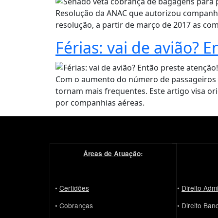
Resolução da ANAC que autorizou companhia
resolução, a partir de março de 2017 as c
Férias: vai de avião? 
Com o aumento do número de passageiros no
tornam mais frequentes. Este artigo visa o
por companhias aéreas.
Áreas de Atuação
:
•
Certidões
•
Direito Admi
•
Cobranças
•
Direito Ban