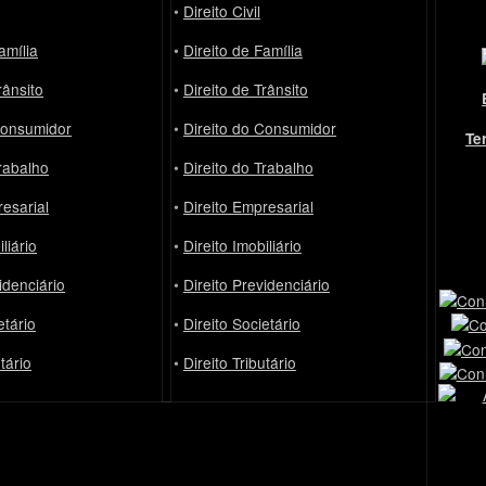
•
Direito Civil
amília
•
Direito de Família
rânsito
•
Direito de Trânsito
Consumidor
•
Direito do Consumidor
Te
Trabalho
•
Direito do Trabalho
resarial
•
Direito Empresarial
liário
•
Direito Imobiliário
idenciário
•
Direito Previdenciário
etário
•
Direito Societário
utário
•
Direito Tributário