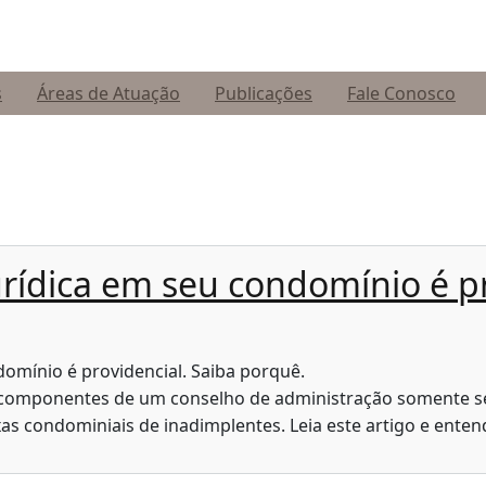
s
Áreas de Atuação
Publicações
Fale Conosco
urídica em seu condomínio é pr
 e componentes de um conselho de administração somente 
as condominiais de inadimplentes. Leia este artigo e enten